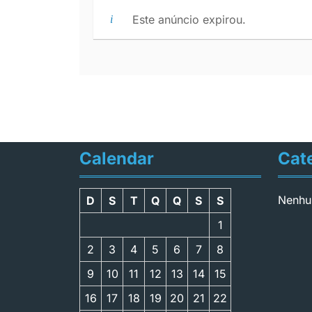
Este anúncio expirou.
Calendar
Cat
Nenhu
D
S
T
Q
Q
S
S
1
2
3
4
5
6
7
8
9
10
11
12
13
14
15
16
17
18
19
20
21
22