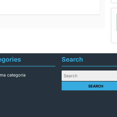
egories
Search
ma categoria